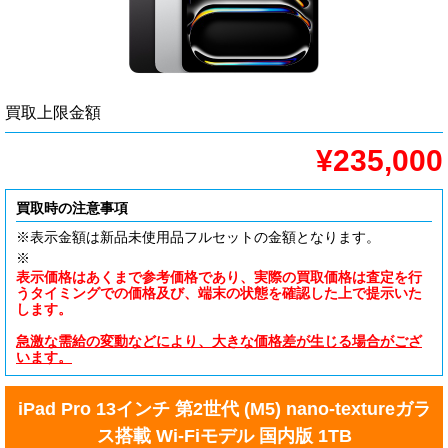
買取上限金額
¥235,000
買取時の注意事項
※表示金額は新品未使用品フルセットの金額となります。
※
表示価格はあくまで参考価格であり、実際の買取価格は査定を行
うタイミングでの価格及び、端末の状態を確認した上で提示いた
します。
急激な需給の変動などにより、大きな価格差が生じる場合がござ
います。
iPad Pro 13インチ 第2世代 (M5) nano-textureガラ
ス搭載 Wi-Fiモデル 国内版 1TB