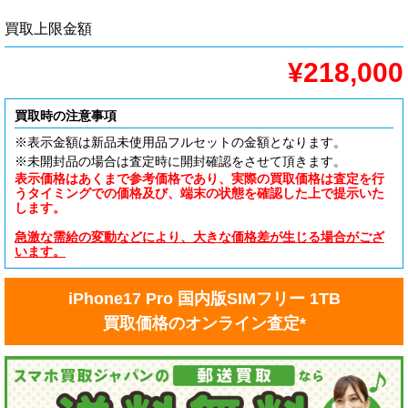
買取上限金額
¥218,000
買取時の注意事項
※表示金額は新品未使用品フルセットの金額となります。
※未開封品の場合は査定時に開封確認をさせて頂きます。
表示価格はあくまで参考価格であり、実際の買取価格は査定を行
うタイミングでの価格及び、端末の状態を確認した上で提示いた
します。
急激な需給の変動などにより、大きな価格差が生じる場合がござ
います。
iPhone17 Pro 国内版SIMフリー 1TB
買取価格のオンライン査定*