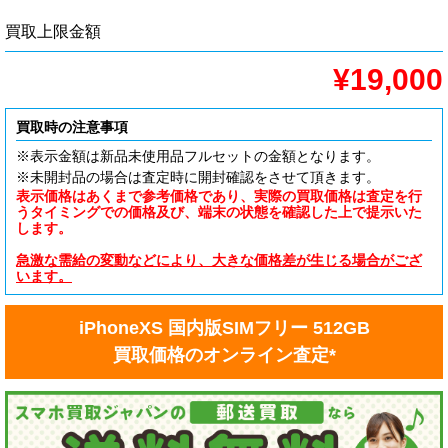
買取上限金額
¥19,000
買取時の注意事項
※表示金額は新品未使用品フルセットの金額となります。
※未開封品の場合は査定時に開封確認をさせて頂きます。
表示価格はあくまで参考価格であり、実際の買取価格は査定を行
うタイミングでの価格及び、端末の状態を確認した上で提示いた
します。
急激な需給の変動などにより、大きな価格差が生じる場合がござ
います。
iPhoneXS 国内版SIMフリー 512GB
買取価格のオンライン査定*